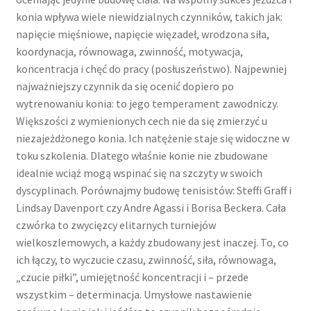
konia wpływa wiele niewidzialnych czynników, takich jak:
napięcie mięśniowe, napięcie więzadeł, wrodzona siła,
koordynacja, równowaga, zwinność, motywacja,
koncentracja i chęć do pracy (posłuszeństwo). Najpewniej
najważniejszy czynnik da się ocenić dopiero po
wytrenowaniu konia: to jego temperament zawodniczy.
Większości z wymienionych cech nie da się zmierzyć u
niezajeżdżonego konia. Ich natężenie staje się widoczne w
toku szkolenia. Dlatego właśnie konie nie zbudowane
idealnie wciąż mogą wspinać się na szczyty w swoich
dyscyplinach. Porównajmy budowę tenisistów: Steffi Graff i
Lindsay Davenport czy Andre Agassi i Borisa Beckera. Cała
czwórka to zwycięzcy elitarnych turniejów
wielkoszlemowych, a każdy zbudowany jest inaczej. To, co
ich łączy, to wyczucie czasu, zwinność, siła, równowaga,
„czucie piłki”, umiejętność koncentracji i – przede
wszystkim – determinacja. Umysłowe nastawienie