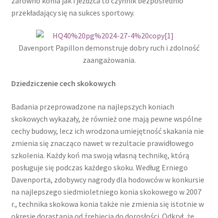
zarówno konia jak i jeźdźca to czynnik bezpośrednio
przekładający się na sukces sportowy.
Davenport Papillon demonstruje dobry ruch i zdolność
zaangażowania.
Dziedziczenie cech skokowych
Badania przeprowadzone na najlepszych koniach
skokowych wykazały, że również one mają pewne wspólne
cechy budowy, lecz ich wrodzona umiejętność skakania nie
zmienia się znacząco nawet w rezultacie prawidłowego
szkolenia. Każdy koń ma swoją własną technikę, którą
posługuje się podczas każdego skoku. Według Erniego
Davenporta, zdobywcy nagrody dla hodowców w konkursie
na najlepszego siedmioletniego konia skokowego w 2007
r., technika skokowa konia także nie zmienia się istotnie w
okresie dorastania od źrebięcia do dorosłości. Odkrył, że