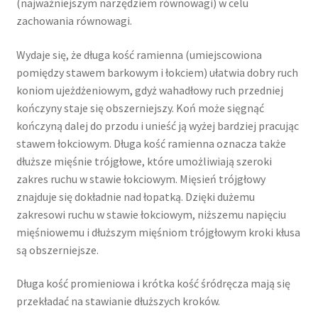
(najważniejszym narzędziem równowagi) w celu
zachowania równowagi.
Wydaje się, że długa kość ramienna (umiejscowiona
pomiędzy stawem barkowym i łokciem) ułatwia dobry ruch
koniom ujeżdżeniowym, gdyż wahadłowy ruch przedniej
kończyny staje się obszerniejszy. Koń może sięgnąć
kończyną dalej do przodu i unieść ją wyżej bardziej pracując
stawem łokciowym. Długa kość ramienna oznacza także
dłuższe mięśnie trójgłowe, które umożliwiają szeroki
zakres ruchu w stawie łokciowym. Mięsień trójgłowy
znajduje się dokładnie nad łopatką. Dzięki dużemu
zakresowi ruchu w stawie łokciowym, niższemu napięciu
mięśniowemu i dłuższym mięśniom trójgłowym kroki kłusa
są obszerniejsze.
Długa kość promieniowa i krótka kość śródręcza mają się
przekładać na stawianie dłuższych kroków.