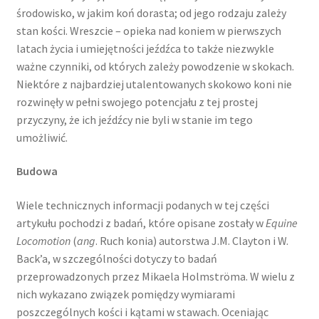
środowisko, w jakim koń dorasta; od jego rodzaju zależy
stan kości. Wreszcie – opieka nad koniem w pierwszych
latach życia i umiejętności jeźdźca to także niezwykle
ważne czynniki, od których zależy powodzenie w skokach.
Niektóre z najbardziej utalentowanych skokowo koni nie
rozwinęły w pełni swojego potencjału z tej prostej
przyczyny, że ich jeźdźcy nie byli w stanie im tego
umożliwić.
Budowa
Wiele technicznych informacji podanych w tej części
artykułu pochodzi z badań, które opisane zostały w
Equine
Locomotion
(
ang
. Ruch konia) autorstwa J.M. Clayton i W.
Back’a, w szczególności dotyczy to badań
przeprowadzonych przez Mikaela Holmströma. W wielu z
nich wykazano związek pomiędzy wymiarami
poszczególnych kości i kątami w stawach. Oceniając