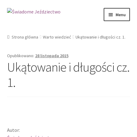
Przejdź
Przejdź
Menu
do
do
nawigacji
treści
Strona główna
Strona główna
Warto wiedzieć
Ukątowanie i długości cz. 1.
Aktualności
Opublikowano:
28 listopada 2015
Blog
Ukątowanie i długości cz.
1.
Galeria
Kontakt
Koszyk
Koszyk
Autor: