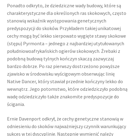
Ponadto odkryto, że dziedziczne wady budowy, które są
charakterystyczne dla określonych ras skokowych, często
stanowią wskaźnik występowania genetycznych
predyspozycji do skoków. Przykładem takiej unikatowej
cechy mogą być lekko sierpowato wygięte stawy skokowe
(stępu) Pyrmonta – jednego z najbardziej utytułowanych
południowoafrykańskich ogierów skokowych. Źrebaki z
podobną budową tylnych kończyn skaczą zazwyczaj
bardzo dobrze. Po raz pierwszy dostrzeżono powyższe
zjawisko w środowisku wyścigowym obserwując linię
Native Dancer, który stawiał przednie kończyny lekko do
wewnątrz. Jego potomstwo, które odziedziczyło podobną
wadę odziedziczyło także znakomite predyspozycje do
ścigania.
Ernie Davenport odkrył, że cechy genetyczne stanowią w
odniesieniu do skoków najważniejszy czynnik warunkujący
sukces w tej dyscyplinie. Następnie wymienić należy