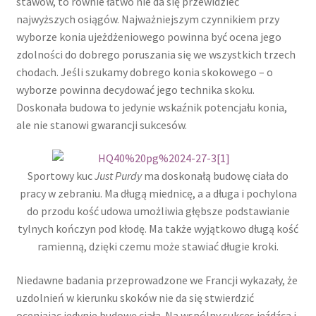
stawów, to równie łatwo nie da się przewidzieć
najwyższych osiągów. Najważniejszym czynnikiem przy
wyborze konia ujeżdżeniowego powinna być ocena jego
zdolności do dobrego poruszania się we wszystkich trzech
chodach. Jeśli szukamy dobrego konia skokowego – o
wyborze powinna decydować jego technika skoku.
Doskonała budowa to jedynie wskaźnik potencjału konia,
ale nie stanowi gwarancji sukcesów.
Sportowy kuc
Just Purdy
ma doskonałą budowę ciała do
pracy w zebraniu. Ma długą miednicę, a a długa i pochylona
do przodu kość udowa umożliwia głębsze podstawianie
tylnych kończyn pod kłodę. Ma także wyjątkowo długą kość
ramienną, dzięki czemu może stawiać długie kroki.
Niedawne badania przeprowadzone we Francji wykazały, że
uzdolnień w kierunku skoków nie da się stwierdzić
oceniając jedynie budowę ciała. Na wspólny sukces jeźdźca i