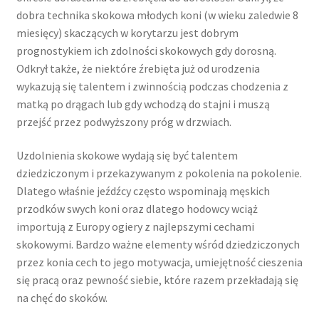
dobra technika skokowa młodych koni (w wieku zaledwie 8
miesięcy) skaczących w korytarzu jest dobrym
prognostykiem ich zdolności skokowych gdy dorosną.
Odkrył także, że niektóre źrebięta już od urodzenia
wykazują się talentem i zwinnością podczas chodzenia z
matką po drągach lub gdy wchodzą do stajni i muszą
przejść przez podwyższony próg w drzwiach.
Uzdolnienia skokowe wydają się być talentem
dziedziczonym i przekazywanym z pokolenia na pokolenie.
Dlatego właśnie jeźdźcy często wspominają męskich
przodków swych koni oraz dlatego hodowcy wciąż
importują z Europy ogiery z najlepszymi cechami
skokowymi. Bardzo ważne elementy wśród dziedziczonych
przez konia cech to jego motywacja, umiejętność cieszenia
się pracą oraz pewność siebie, które razem przekładają się
na chęć do skoków.