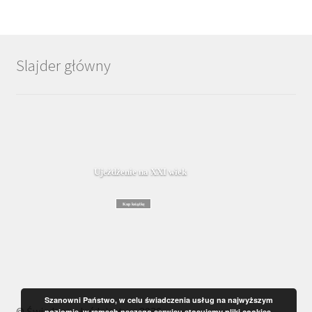
Slajder główny
Ujeżdżenie na XXI wiek
Kup książkę
Szanowni Państwo, w celu świadczenia usług na najwyższym
© Świadome Jeździectwo 2026
poziomie, w ramach naszego serwisu stosujemy pliki cookies.