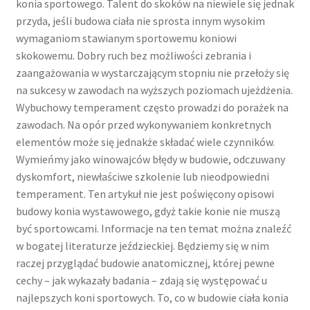
konia sportowego. Talent do skoków na niewiele się jednak
przyda, jeśli budowa ciała nie sprosta innym wysokim
wymaganiom stawianym sportowemu koniowi
skokowemu. Dobry ruch bez możliwości zebrania i
zaangażowania w wystarczającym stopniu nie przełoży się
na sukcesy w zawodach na wyższych poziomach ujeżdżenia.
Wybuchowy temperament często prowadzi do porażek na
zawodach. Na opór przed wykonywaniem konkretnych
elementów może się jednakże składać wiele czynników.
Wymieńmy jako winowajców błędy w budowie, odczuwany
dyskomfort, niewłaściwe szkolenie lub nieodpowiedni
temperament. Ten artykuł nie jest poświęcony opisowi
budowy konia wystawowego, gdyż takie konie nie muszą
być sportowcami. Informacje na ten temat można znaleźć
w bogatej literaturze jeździeckiej. Będziemy się w nim
raczej przyglądać budowie anatomicznej, której pewne
cechy – jak wykazały badania – zdają się występować u
najlepszych koni sportowych. To, co w budowie ciała konia