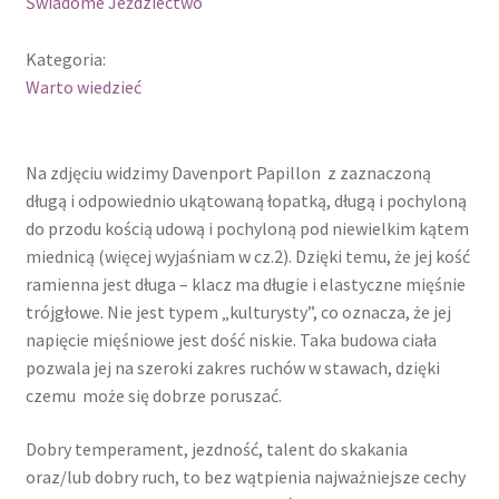
Świadome Jeździectwo
Kupony upominkowe
Kategoria:
Moje konto
Warto wiedzieć
O nas
Na zdjęciu widzimy Davenport Papillon z zaznaczoną
Regulamin
długą i odpowiednio ukątowaną łopatką, długą i pochyloną
do przodu kością udową i pochyloną pod niewielkim kątem
miednicą (więcej wyjaśniam w cz.2). Dzięki temu, że jej kość
Sklep
ramienna jest długa – klacz ma długie i elastyczne mięśnie
trójgłowe. Nie jest typem „kulturysty”, co oznacza, że jej
Zakup
napięcie mięśniowe jest dość niskie. Taka budowa ciała
pozwala jej na szeroki zakres ruchów w stawach, dzięki
czemu może się dobrze poruszać.
Dobry temperament, jezdność, talent do skakania
oraz/lub dobry ruch, to bez wątpienia najważniejsze cechy