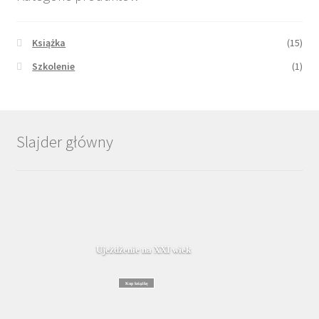
Książka
(15)
Szkolenie
(1)
Slajder główny
Ujeżdżenie na XXI wiek
Kup książkę