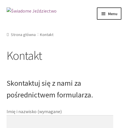
Przejdź
Przejdź
Menu
do
do
nawigacji
treści
Strona główna
Strona główna
Kontakt
Aktualności
Kontakt
Blog
Galeria
Skontaktuj się z nami za
Kontakt
pośrednictwem formularza.
Koszyk
Imię i nazwisko (wymagane)
Koszyk