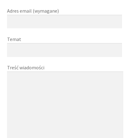
Kupony upominkowe
Adres email (wymagane)
Moje konto
O nas
Temat
Regulamin
Treść wiadomości
Sklep
Zakup